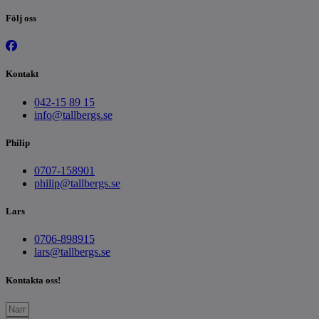
Följ oss
Kontakt
042-15 89 15
info@tallbergs.se
Philip
0707-158901
philip@tallbergs.se
Lars
0706-898915
lars@tallbergs.se
Kontakta oss!