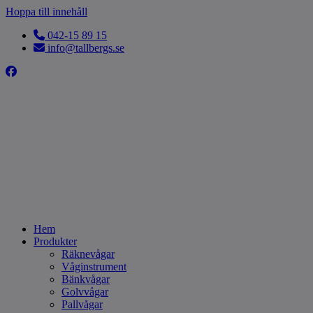
Hoppa till innehåll
042-15 89 15
info@tallbergs.se
Hem
Produkter
Räknevågar
Våginstrument
Bänkvågar
Golvvågar
Pallvågar