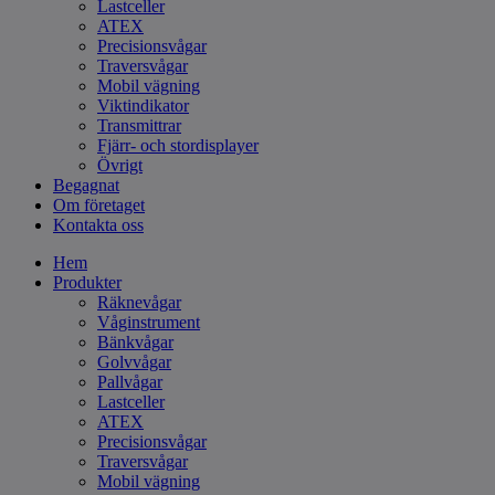
Lastceller
ATEX
Precisionsvågar
Traversvågar
Mobil vägning
Viktindikator
Transmittrar
Fjärr- och stordisplayer
Övrigt
Begagnat
Om företaget
Kontakta oss
Hem
Produkter
Räknevågar
Våginstrument
Bänkvågar
Golvvågar
Pallvågar
Lastceller
ATEX
Precisionsvågar
Traversvågar
Mobil vägning