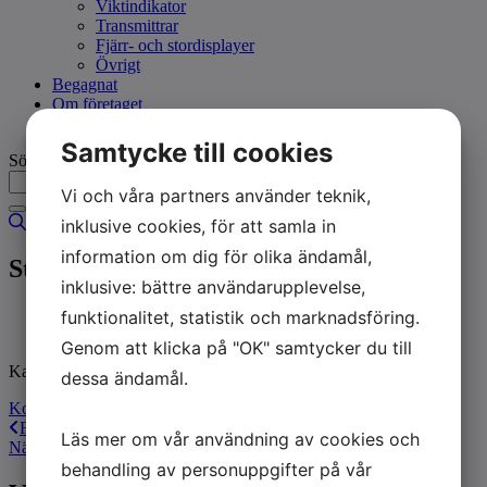
Viktindikator
Transmittrar
Fjärr- och stordisplayer
Övrigt
Begagnat
Om företaget
Kontakta oss
Samtycke till cookies
Sök
Vi och våra partners använder teknik,
inklusive cookies, för att samla in
information om dig för olika ändamål,
Standard Pallvåg
inklusive: bättre användarupplevelse,
Färg: Målet, eller gulkromaterat
funktionalitet, statistik och marknadsföring.
Viktindikator: Valfri.
Genom att klicka på "OK" samtycker du till
Kan fås i CE-M typgodkänt och förstagångsverifierat utförande.
dessa ändamål.
Kontakta oss
Föregående
Föregående
Rostfria pallvågar
Läs mer om vår användning av cookies och
Nästa
Plk Lastcellskit
Nästa
behandling av personuppgifter på vår