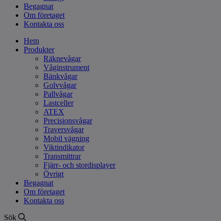
Begagnat
Om företaget
Kontakta oss
Hem
Produkter
Räknevågar
Våginstrument
Bänkvågar
Golvvågar
Pallvågar
Lastceller
ATEX
Precisionsvågar
Traversvågar
Mobil vägning
Viktindikator
Transmittrar
Fjärr- och stordisplayer
Övrigt
Begagnat
Om företaget
Kontakta oss
Sök