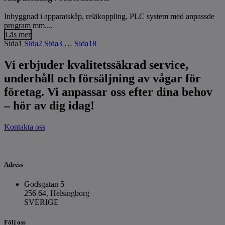
Inbyggnad i apparatskåp, reläkoppling, PLC system med anpassde
program mm....
Läs mer
Sida
1
Sida
2
Sida
3
…
Sida
18
Vi erbjuder kvalitetssäkrad service,
underhåll och försäljning av vågar för
företag. Vi anpassar oss efter dina behov
– hör av dig idag!
Kontakta oss
Adress
Godsgatan 5
256 64, Helsingborg
SVERIGE
Följ oss