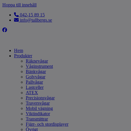
Hoppa till innehåll
042-15 89 15
info@tallbergs.se
Hem
Produkter
Räknevågar
Våginstrument
Bänkvågar
Golvvågar
Pallvågar
Lastceller
ATEX
Precisionsvågar
Traversvågar
Mobil vägning
Viktindikator
Transmittrar
Fjärr- och stordisplayer
Övrigt