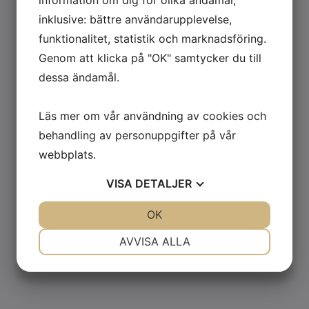
inklusive: bättre användarupplevelse,
funktionalitet, statistik och marknadsföring.
Söker du en pallvåg eller räknevåg
Genom att klicka på "OK" samtycker du till
eller en annan lösning på ett
dessa ändamål.
behov?
Kontakta oss för en genomgång av behoven så tar vi fram en
Läs mer om vår användning av cookies och
lösning och förslag på vilken våg som behövs för att klara
jobbet.
behandling av personuppgifter på vår
webbplats.
KONTAKTA OSS
VISA
DETALJER
OM FÖRETAGET
JA
NEJ
OK
JA
NEJ
NÖDVÄNDIG
INSTÄLLNINGAR
AVVISA ALLA
JA
NEJ
JA
NEJ
MARKNADSFÖRING
STATISTIK