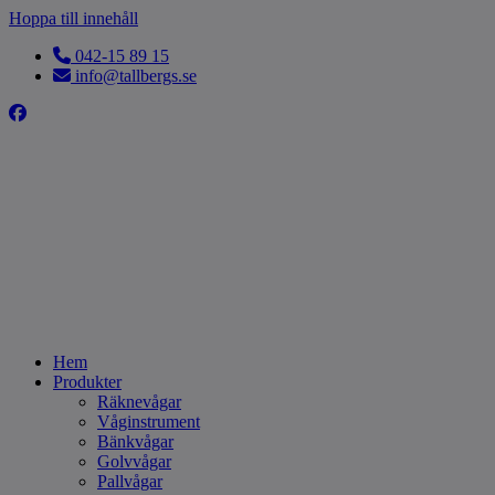
Hoppa till innehåll
042-15 89 15
info@tallbergs.se
Hem
Produkter
Räknevågar
Våginstrument
Bänkvågar
Golvvågar
Pallvågar