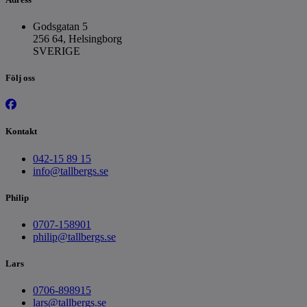
Godsgatan 5
256 64, Helsingborg
SVERIGE
Följ oss
Kontakt
042-15 89 15
info@tallbergs.se
Philip
0707-158901
philip@tallbergs.se
Lars
0706-898915
lars@tallbergs.se