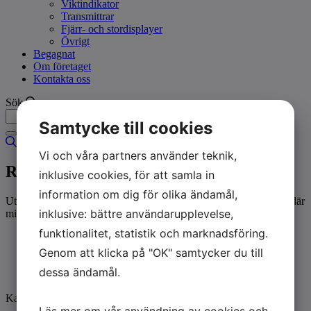
Viktindikator
Transmittrar
Fjärr- och stordisplayer
Övrigt
Begagnat
Om företaget
Kontakta oss
Sök
Samtycke till cookies
Vi och våra partners använder teknik,
Rostfria pallvågar
inklusive cookies, för att samla in
information om dig för olika ändamål,
Utförande för bruk i livsmedel, kemiska eller annan industrimiljö där
inklusive: bättre användarupplevelse,
miljötålighet eller hygien är höga krav.
funktionalitet, statistik och marknadsföring.
Kapacitet: 600 – 1 500 kg. Går att få i andra kapacitet/mått
också
Genom att klicka på "OK" samtycker du till
Viktindikator: Valfri
dessa ändamål.
Kan erhållas i ATEX
Kan fås i CE-M typgodkänt och förstagångsverifierat utförande.