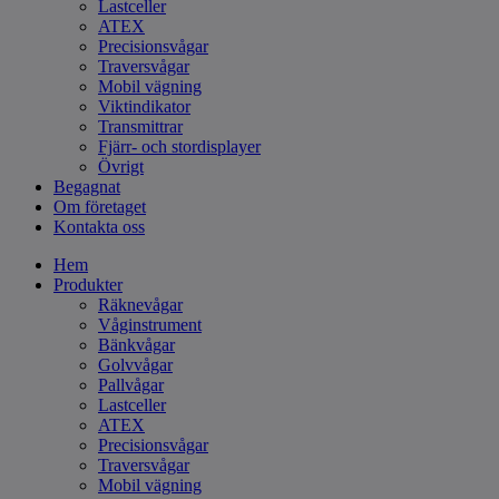
Lastceller
ATEX
Precisionsvågar
Traversvågar
Mobil vägning
Viktindikator
Transmittrar
Fjärr- och stordisplayer
Övrigt
Begagnat
Om företaget
Kontakta oss
Hem
Produkter
Räknevågar
Våginstrument
Bänkvågar
Golvvågar
Pallvågar
Lastceller
ATEX
Precisionsvågar
Traversvågar
Mobil vägning