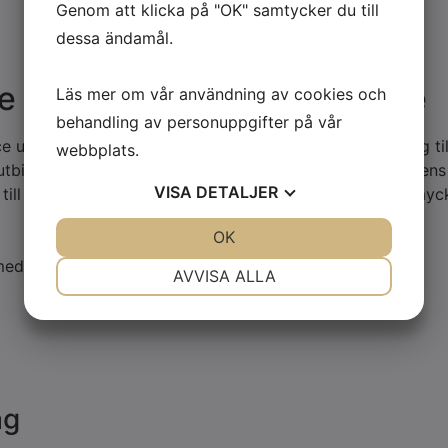
Genom att klicka på "OK" samtycker du till
dessa ändamål.
e AB / Carl Lidén Vågservice
Läs mer om vår användning av cookies och
behandling av personuppgifter på vår
utför underhåll, service, dokumentation och försäljning till
webbplats.
utbildningar om våra vågar m.m. Vi har gedigen kompetens 
VISA
DETALJER
ill kundens behov. Vi gör allt för våra kunder då vi är myc
JA
NEJ
OK
JA
NEJ
med full dokumentation.
NÖDVÄNDIG
INSTÄLLNINGAR
AVVISA ALLA
JA
NEJ
JA
NEJ
MARKNADSFÖRING
STATISTIK
åg