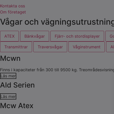
Kontakta oss
Om företaget
Vågar och vägningsutrustning 
ATEX
Bänkvågar
Fjärr- och stordisplayer
G
Transmittrar
Traversvågar
Våginstrument
Al
Mcwn
Finns i kapaciteter från 300 till 9500 kg. Treområdesvisning
Läs mer
Ald Serien
Läs mer
Mcw Atex