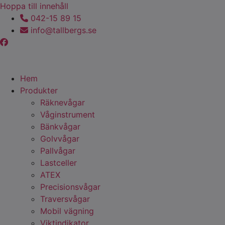
Hoppa till innehåll
042-15 89 15
info@tallbergs.se
Hem
Produkter
Räknevågar
Våginstrument
Bänkvågar
Golvvågar
Pallvågar
Lastceller
ATEX
Precisionsvågar
Traversvågar
Mobil vägning
Viktindikator