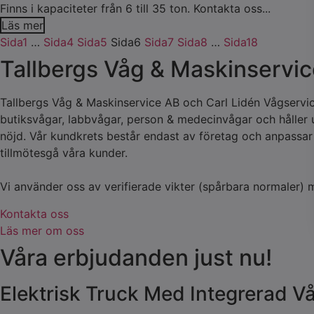
Finns i kapaciteter från 6 till 35 ton. Kontakta oss...
Läs mer
Sida
1
…
Sida
4
Sida
5
Sida
6
Sida
7
Sida
8
…
Sida
18
Tallbergs Våg & Maskinservic
Tallbergs Våg & Maskinservice AB och Carl Lidén Vågservice 
butiksvågar, labbvågar, person & medecinvågar och håller 
nöjd. Vår kundkrets består endast av företag och anpassar t
tillmötesgå våra kunder.
Vi använder oss av verifierade vikter (spårbara normaler) 
Kontakta oss
Läs mer om oss
Våra erbjudanden just nu!
Elektrisk Truck Med Integrerad V