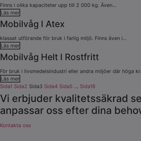
Finns i olika kapaciteter upp till 2 000 kg. Även...
Läs mer
Mobilvåg I Atex
klassat utförande för bruk i farlig miljö. Finns även i...
Läs mer
Mobilvåg Helt I Rostfritt
För bruk i livsmedelsindustri eller andra miljöer där höga kra
Läs mer
Sida
1
Sida
2
Sida
3
Sida
4
Sida
5
…
Sida
18
Vi erbjuder kvalitetssäkrad se
anpassar oss efter dina behov
Kontakta oss