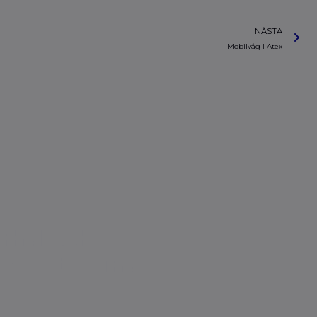
NÄSTA
Mobilvåg I Atex
erhåll och
oss efter dina