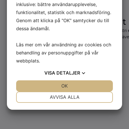
inklusive: bättre användarupplevelse,
funktionalitet, statistik och marknadsföring.
Mobilvåg Helt I
Genom att klicka på "OK" samtycker du till
dessa ändamål.
För bruk i livsmedelsindustri
kapsling föreligger. Finns äv
Läs mer om vår användning av cookies och
KONTAKTA OSS
behandling av personuppgifter på vår
webbplats.
VISA
DETALJER
JA
NEJ
OK
JA
NEJ
NÖDVÄNDIG
INSTÄLLNINGAR
AVVISA ALLA
JA
NEJ
JA
NEJ
MARKNADSFÖRING
STATISTIK