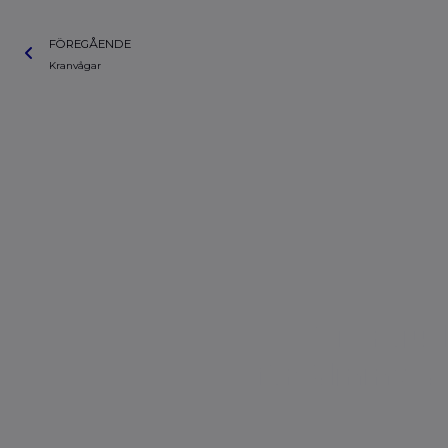
FÖREGÅENDE
Kranvågar
Vi erbjud
försäljning a