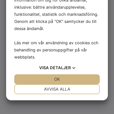
inklusive: bättre användarupplevelse,
funktionalitet, statistik och marknadsföring.
Söker du en pallvåg eller räknevåg
Genom att klicka på "OK" samtycker du till
eller en annan lösning på ett
dessa ändamål.
behov?
Kontakta oss för en genomgång av behoven så tar vi fram en
Läs mer om vår användning av cookies och
lösning och förslag på vilken våg som behövs för att klara
jobbet.
behandling av personuppgifter på vår
webbplats.
KONTAKTA OSS
VISA
DETALJER
OM FÖRETAGET
JA
NEJ
OK
JA
NEJ
NÖDVÄNDIG
INSTÄLLNINGAR
AVVISA ALLA
JA
NEJ
JA
NEJ
MARKNADSFÖRING
STATISTIK