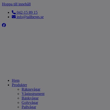
Hoppa till innehåll
042-15 89 15
info@tallbergs.se
Hem
Produkter
Räknevågar
Våginstrument
Bänkvågar
Golvvågar
Pallvågar