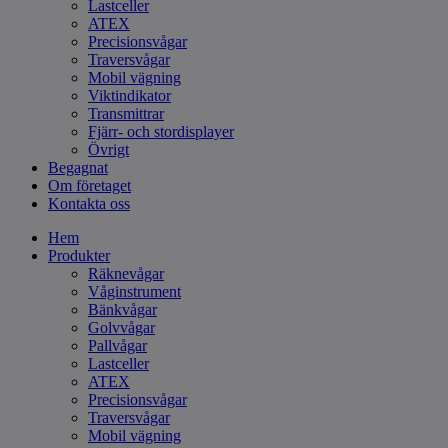
Lastceller
ATEX
Precisionsvågar
Traversvågar
Mobil vägning
Viktindikator
Transmittrar
Fjärr- och stordisplayer
Övrigt
Begagnat
Om företaget
Kontakta oss
Hem
Produkter
Räknevågar
Våginstrument
Bänkvågar
Golvvågar
Pallvågar
Lastceller
ATEX
Precisionsvågar
Traversvågar
Mobil vägning