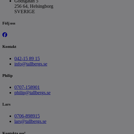
Godsgatan 5
256 64, Helsingborg
SVERIGE
Följ oss
Kontakt
042-15 89 15
info@tallbergs.se
Philip
0707-158901
philip@tallbergs.se
Lars
0706-898915
lars@tallbergs.se
Kontakta oss!