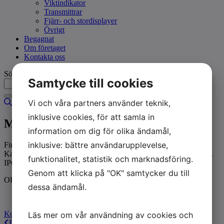
Viktindikator
Transmittrar
Fjärr- och stordisplayer
Övrigt
Begagnat
Om företaget
Kontakta oss
Sök
Samtycke till cookies
Vi och våra partners använder teknik,
inklusive cookies, för att samla in
Mcw
information om dig för olika ändamål,
inklusive: bättre användarupplevelse,
Finns i kapacitet från 150 kg till 25 ton.
Kan levereras CE-verifierad i kapaciteter från 150 kg till 6 000 kg.
funktionalitet, statistik och marknadsföring.
IP67 rostfri kapsling.
Genom att klicka på "OK" samtycker du till
OBS, utgående modell. Finns endast i ett fåtal
dessa ändamål.
Produktblad
Kontakta oss
Läs mer om vår användning av cookies och
Föregående
Föregående
Ocsf