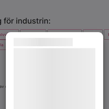
för industrin:
olvvågar
Lastceller
Mobil vägning
Övrigt
Samtykke til cookies
la
Vi og vores samarbejdspartnere bruger
teknologier, herunder cookies, til at
indsamle oplysninger om dig til forskellige
formål, herunder: Tilpasning af annoncering,
bedre brugeroplevelse, funktionalitet,
statistik og marketing. Disse oplysninger
v data från en eller...
kan blive delt med annoncerings- og
analysepartnere, som kan kombinere dem
med data, du tidligere har givet dem eller