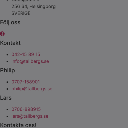
256 64, Helsingborg
SVERIGE
Följ oss
Kontakt
042-15 89 15
info@tallbergs.se
Philip
0707-158901
philip@tallbergs.se
Lars
0706-898915
lars@tallbergs.se
Kontakta oss!