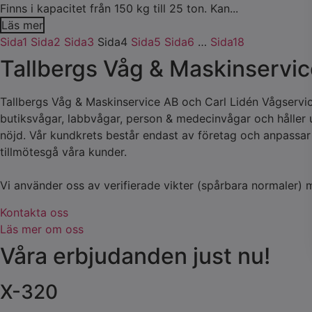
Finns i kapacitet från 150 kg till 25 ton. Kan...
Läs mer
Sida
1
Sida
2
Sida
3
Sida
4
Sida
5
Sida
6
…
Sida
18
Tallbergs Våg & Maskinservic
Tallbergs Våg & Maskinservice AB och Carl Lidén Vågservice 
butiksvågar, labbvågar, person & medecinvågar och håller 
nöjd. Vår kundkrets består endast av företag och anpassar t
tillmötesgå våra kunder.
Vi använder oss av verifierade vikter (spårbara normaler) 
Kontakta oss
Läs mer om oss
Våra erbjudanden just nu!
X-320