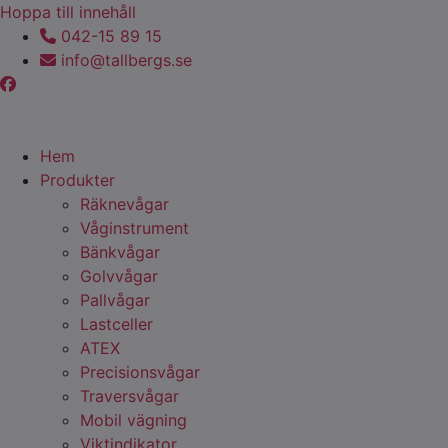
Hoppa till innehåll
042-15 89 15
info@tallbergs.se
Hem
Produkter
Räknevågar
Våginstrument
Bänkvågar
Golvvågar
Pallvågar
Lastceller
ATEX
Precisionsvågar
Traversvågar
Mobil vägning
Viktindikator