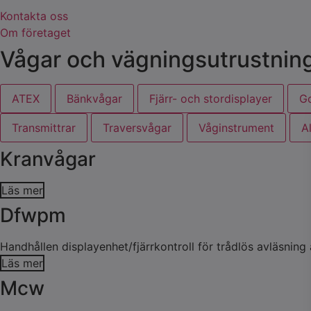
Kontakta oss
Om företaget
Vågar och vägningsutrustning 
ATEX
Bänkvågar
Fjärr- och stordisplayer
G
Transmittrar
Traversvågar
Våginstrument
Al
Kranvågar
Läs mer
Dfwpm
Handhållen displayenhet/fjärrkontroll för trådlös avläsning a
Läs mer
Mcw