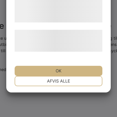
de har indsamlet gennem din brug af deres
tjenester. Ved at klikke på 'OK' giver du
samtykke til disse formål.
e AB / Carl Lidén Vågservice
Læs mere om vores brug af cookies og
utför underhåll, service, dokumentation och försäljning till
behandling af persondata på vores
utbildningar om våra vågar m.m. Vi har gedigen kompetens 
hjemmeside.
ill kundens behov. Vi gör allt för våra kunder då vi är myc
med full dokumentation.
OK
NØDVENDIGE
PRÆFERENCER
AFVIS ALLE
MARKETING
STATISTIK