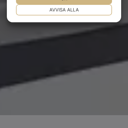
NÖDVÄNDIG
INSTÄLLNINGAR
AVVISA ALLA
JA
NEJ
JA
NEJ
MARKNADSFÖRING
STATISTIK